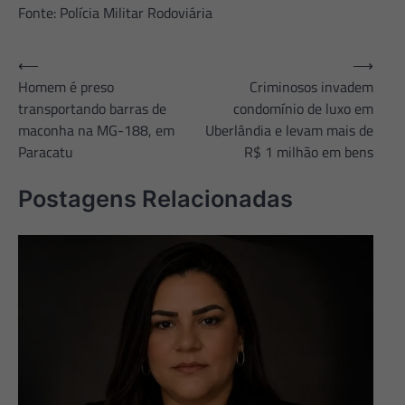
Fonte: Polícia Militar Rodoviária
Navegação
⟵
⟶
Homem é preso
Criminosos invadem
de
transportando barras de
condomínio de luxo em
Post
maconha na MG-188, em
Uberlândia e levam mais de
Paracatu
R$ 1 milhão em bens
Postagens Relacionadas