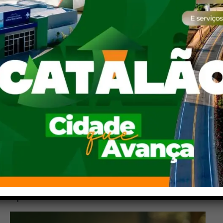
CIDADE
,
EDUCAÇÃO
,
GOIÁS
,
SAÚDE
,
ÚLTIMAS NOTÍCIAS
“Ele fica muito mais focado em uma pauta de interesse
pessoal para 2026 do que para resolver as pautas para
os goianos”, diz Bia de Lima sobre Caiado
Roberto Silva
17 de março de 2024
Deputada estadual e presidente do Sintego é a entrevistada desta
semana do ‘6 perguntas para’ Eleita deputada estadual em…
Apoio