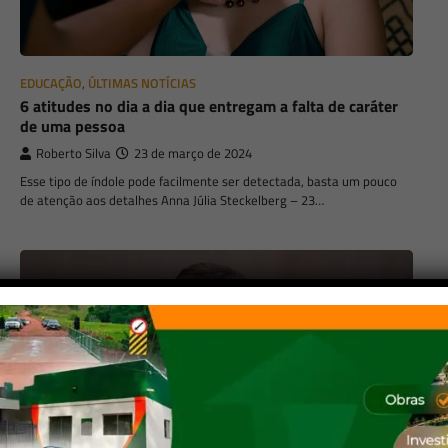
EDUCAÇÃO
,
ÚLTIMAS NOTÍCIAS
6 atitudes no dia a dia que entregam a falta de caráter
de uma pessoa
Roberto Silva
23 de março de 2024
Esse tipo de índole pode facilmente ser detectada, basta um pouco
de atenção aos detalhes Anna Júlia Steckelberg – 23…