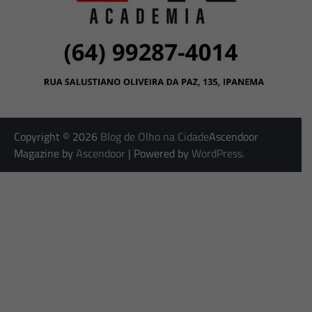
Copyright © 2026
Blog de Olho na Cidade
Ascendoor
Magazine by
Ascendoor
| Powered by
WordPress
.