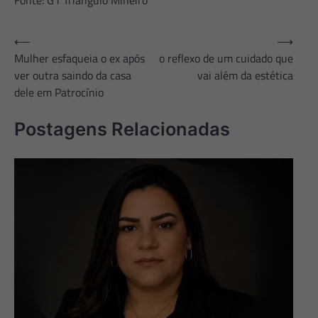
Navegação
⟵
⟶
Mulher esfaqueia o ex após
o reflexo de um cuidado que
de
ver outra saindo da casa
vai além da estética
Post
dele em Patrocínio
Postagens Relacionadas