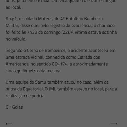
anos, já foi encontrada sem vida quando o socorro chegou
ao local.
Ao g1, o soldado Mateus, do 4º Batalhão Bombeiro
Militar, disse que, pelo registro da ocorrência, o chamado
foi feito às 7h38 de domingo (22). A vítima estava sozinha
no veículo.
Segundo o Corpo de Bombeiros, o acidente aconteceu em
uma estrada vicinal, conhecida como Estrada dos
Americanos, no sentido GO-174, a aproximadamente
cinco quilômetros da mesma.
Uma equipe do Samu também atuou no caso, além de
outra da Equatorial. O IML também esteve no local, para a
realização de perícia.
G1 Goias
Navegação
⟵
⟶