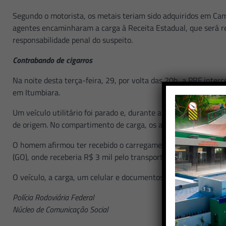
Segundo o motorista, os metais teriam sido adquiridos em Ca
agentes encaminharam a carga à Receita Estadual, que será re
responsabilidade penal do suspeito.
Contrabando de cigarros
Na noite desta terça-feira, 29, por volta das 20h, a PRF int
em Itumbiara.
Um veículo utilitário foi parado e, durante a abordagem, o co
de origem. No compartimento de carga, os agentes encontrara
O homem afirmou ter recebido o carregamento no estado do Par
(GO), onde receberia R$ 3 mil pelo transporte.
O veículo, a carga, um celular e documentos foram levados à s
Polícia Rodoviária Federal
Núcleo de Comunicação Social