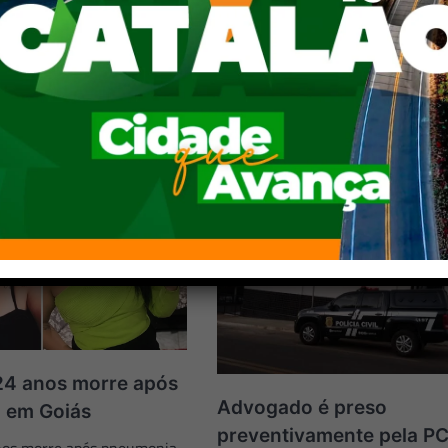
Motorista morre carbonizado em grave acidente na MG
entre Uberlândia e
24 anos morre após
Advogado é preso
 em Goiás
preventivamente pela PC