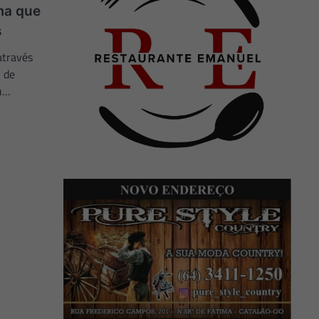
ma que
s
através
l de
ou…