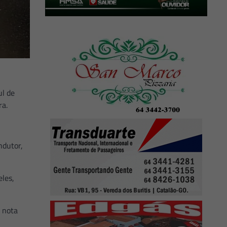
ul de
ra.
ndutor,
les,
 nota