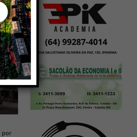
C-497
⟶
 Prata
 por