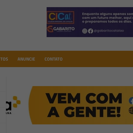
271 · robertosilvacatalaourgente@hotmail.com · blogdeolhonacida
OTOS
ANUNCIE
CONTATO