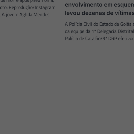
nos morre após pneumonia,
envolvimento em esque
Foto: Reprodução/Instagram
levou dezenas de vítima
a A jovem Aghda Mendes
A Polícia Civil do Estado de Goiás 
da equipe da 1ª Delegacia Distrita
Polícia de Catalão/9ª DRP efetiv