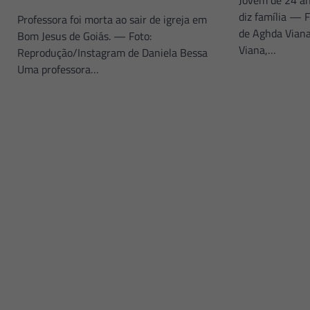
Jovem de 24 a
diz família — 
Professora foi morta ao sair de igreja em
de Aghda Vian
Bom Jesus de Goiás. — Foto:
Viana,…
Reprodução/Instagram de Daniela Bessa
Uma professora…