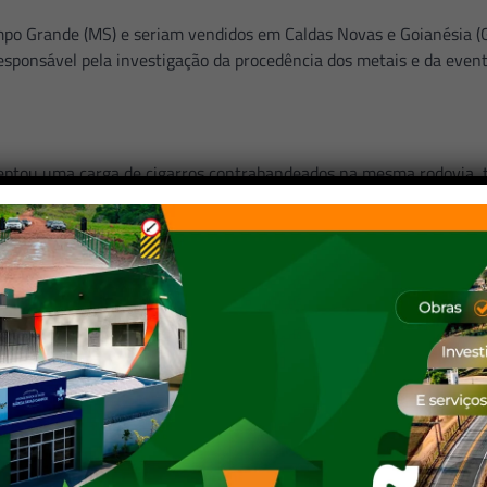
mpo Grande (MS) e seriam vendidos em Caldas Novas e Goianésia (
sponsável pela investigação da procedência dos metais e da even
erceptou uma carga de cigarros contrabandeados na mesma rodovia
ndutor, de 39 anos, admitiu estar transportando cigarros sem doc
m cerca de 35 mil maços de origem estrangeira.
aná, sem saber especificar a cidade, e que faria a entrega em Ri
ede da Polícia Federal em Goiânia para os procedimentos legais.