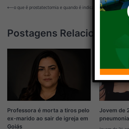
Navegação
⟵
o que é prostatectomia e quando é indicada
de
Post
Postagens Relacionadas
Professora é morta a tiros pelo
Jovem de 
ex-marido ao sair de igreja em
pneumonia
Goiás