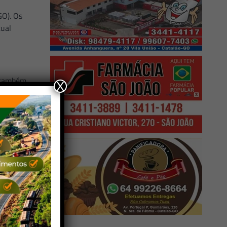
GO). Os
tual
, também
X
umentação
o Verde