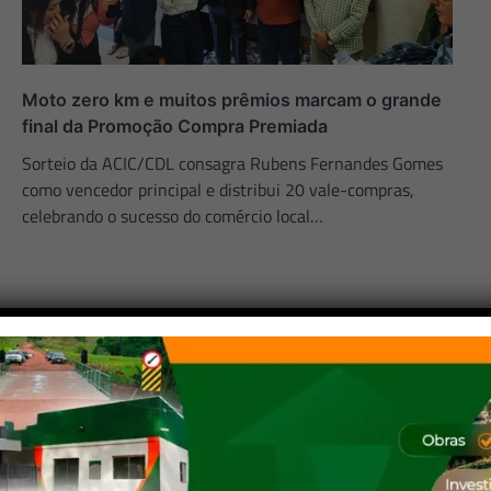
Moto zero km e muitos prêmios marcam o grande
final da Promoção Compra Premiada
Sorteio da ACIC/CDL consagra Rubens Fernandes Gomes
como vencedor principal e distribui 20 vale-compras,
celebrando o sucesso do comércio local…
Apoio